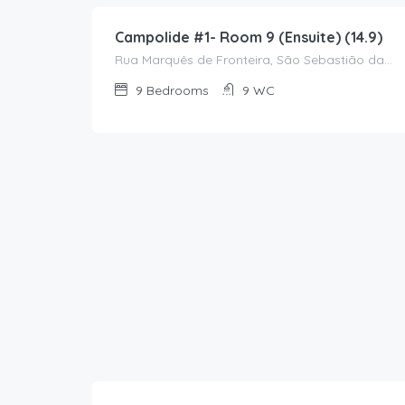
Campolide #1- Room 9 (Ensuite) (14.9)
Rua Marquês de Fronteira, São Sebastião da Pedreira, Avenidas Novas, Lisboa, 1070-296, Portugal
9
Bedrooms
9
WC
1,150.00
€
/Monthly