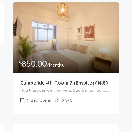
850.00
€
/Monthly
Campolide #1- Room 7 (Ensuite) (14.8)
Rua Marquês de Fronteira, São Sebastião da Pedreira, Avenidas Novas, Lisboa, 1070-296, Portugal
9
Bedrooms
9
WC
1,150.00
€
/Monthly