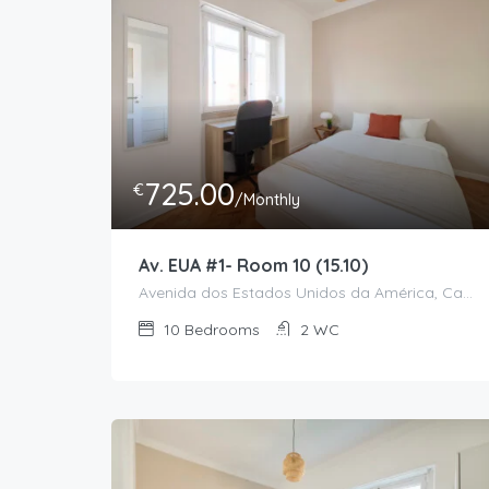
725.00
€
/Monthly
Av. EUA #1- Room 10 (15.10)
Avenida dos Estados Unidos da América, Campo Grande, Alvalade, Lisboa, 1700-047, Portugal
10
Bedrooms
2
WC