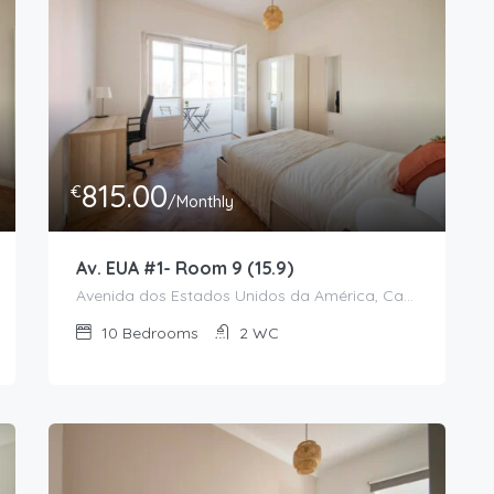
815.00
€
/Monthly
Av. EUA #1- Room 9 (15.9)
Avenida dos Estados Unidos da América, Campo Grande, Alvalade, Lisboa, 1700-170, Portugal
10
Bedrooms
2
WC