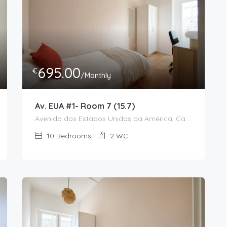
695.00
€
/Monthly
Av. EUA #1- Room 7 (15.7)
Avenida dos Estados Unidos da América, Campo Grande, Alvalade, Lisboa, 1700-170, Portugal
10
Bedrooms
2
WC