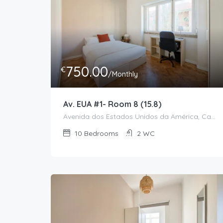
750.00
€
/Monthly
Av. EUA #1- Room 8 (15.8)
Avenida dos Estados Unidos da América, Campo Grande, Alvalade, Lisboa, 1700-170, Portugal
10
Bedrooms
2
WC