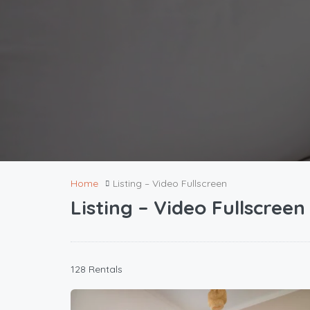
Home
Listing – Video Fullscreen
Listing – Video Fullscreen
128 Rentals