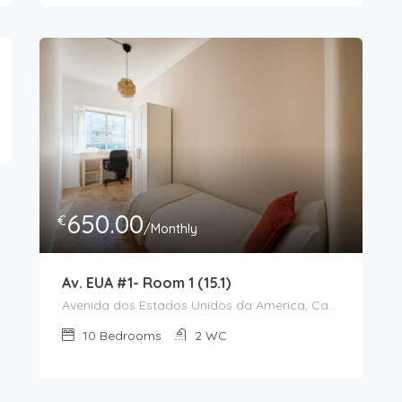
650.00
€
/Monthly
Av. EUA #1- Room 1 (15.1)
Avenida dos Estados Unidos da América, Campo Grande, Alvalade, Lisboa, 1700-170, Portugal
10
Bedrooms
2
WC