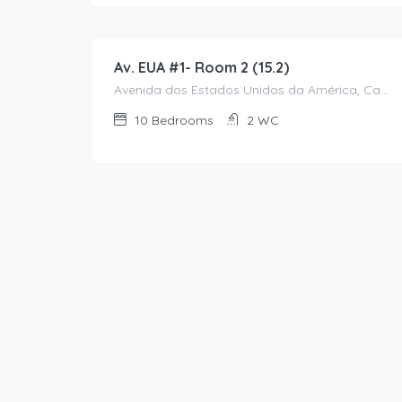
615.00
€
/Monthly
Av. EUA #1- Room 2 (15.2)
Avenida dos Estados Unidos da América, Campo Grande, Alvalade, Lisboa, 1700-170, Portugal
10
Bedrooms
2
WC
850.00
€
/Monthly