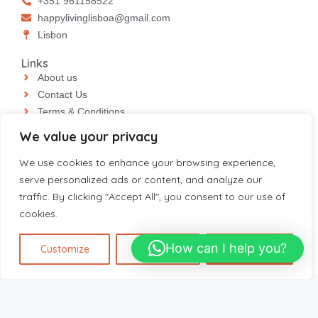
+351 961158522
happylivinglisboa@gmail.com
⁠⁠Lisbon
Links
About us
Contact Us
Terms & Conditions
Privacy Policy
We value your privacy
Refund Policy
We use cookies to enhance your browsing experience,
Livro De Reclamações
serve personalized ads or content, and analyze our
Resolução de Litígios Online
traffic. By clicking "Accept All", you consent to our use of
cookies.
How can I help you?
Customize
Reject All
Accept All
Happy living- All rights reserved – Made with
Digigurkhas